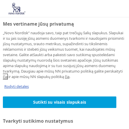
Mes vertiname jūsų privatumą
„Novo Nordisk“ naudoja savo, taip pat trečiųjų šalių slapukus. Slapukai
ir su jais susiję jūsų asmens duomenys tvarkomi ir naudojami prisiminti
jūsų nustatymus, srauto metrikus, supažindinti su tikslinėmis
reklamomis ir stebėti jūsų veiksmus tuomet, kai naudojatės mūsų
svetaine. Galite atšaukti arba pakeisti savo sutikimą spustelėdami
slapukų nustatymų nuorodą šios svetainės apačioje. Jūsų sutikimas
apima slapukų naudojimą ir su tuo susijusį jūsų asmens duomenų
tvarkymą. Daugiau apie mūsų NN privatumo politiką galite perskaityti
čia
ir apie mūsų NN slapukų politiką
čia
.
Rodyti detales
Sutikti su visais slapukais
Tvarkyti sutikimo nustatymus