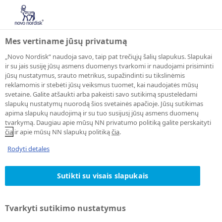
Mes vertiname jūsų privatumą
„Novo Nordisk“ naudoja savo, taip pat trečiųjų šalių slapukus. Slapukai
ir su jais susiję jūsų asmens duomenys tvarkomi ir naudojami prisiminti
jūsų nustatymus, srauto metrikus, supažindinti su tikslinėmis
reklamomis ir stebėti jūsų veiksmus tuomet, kai naudojatės mūsų
svetaine. Galite atšaukti arba pakeisti savo sutikimą spustelėdami
slapukų nustatymų nuorodą šios svetainės apačioje. Jūsų sutikimas
apima slapukų naudojimą ir su tuo susijusį jūsų asmens duomenų
tvarkymą. Daugiau apie mūsų NN privatumo politiką galite perskaityti
čia
ir apie mūsų NN slapukų politiką
čia
.
Rodyti detales
Sutikti su visais slapukais
Tvarkyti sutikimo nustatymus