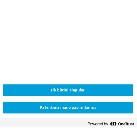
MOKSLAS IR TECHNOLOGIJOS
Mūsų mokslinis
mokslas
ir
technologijos
požiūris
Tik būtini slapukai
Farmacijos vertės grandinė
Patvirtinti mano pasirinkimus
GLP-
1
tabletė