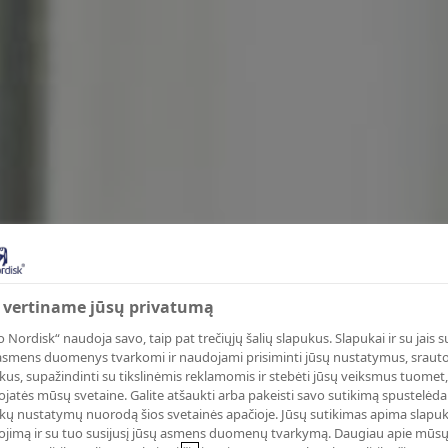
 vertiname jūsų privatumą
 Nordisk“ naudoja savo, taip pat trečiųjų šalių slapukus. Slapukai ir su jais su
asmens duomenys tvarkomi ir naudojami prisiminti jūsų nustatymus, sraut
kus, supažindinti su tikslinėmis reklamomis ir stebėti jūsų veiksmus tuomet,
jatės mūsų svetaine. Galite atšaukti arba pakeisti savo sutikimą spustelėd
kų nustatymų nuorodą šios svetainės apačioje. Jūsų sutikimas apima slapu
jimą ir su tuo susijusį jūsų asmens duomenų tvarkymą. Daugiau apie mūs