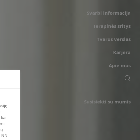
Svarbi informacija
Terapinės sritys
Tvarus verslas
Karjera
Apie mus
Susisiekti su mumis
siję
o
 kai
ami
kų
ų NN