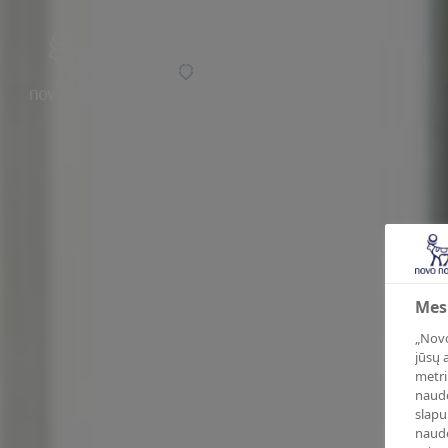
Novo Nordisk Lithuania
Mes
„Novo
jūsų 
metri
naudo
slapu
naudo