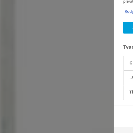
priva
Rody
Tva
G
„
T