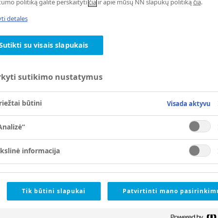
tumo politiką galite perskaityti
čia
ir apie mūsų NN slapukų politiką
čia
.
ti detales
Sutikti su visais slapukais
rkyti sutikimo nustatymus
riežtai būtini
Visada aktyvu
Analizė“
ikslinė informacija
Tik būtini slapukai
Patvirtinti mano pasirinkim