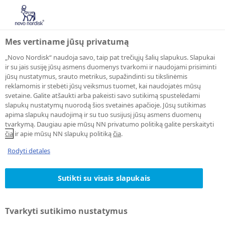
Mes vertiname jūsų privatumą
„Novo Nordisk“ naudoja savo, taip pat trečiųjų šalių slapukus. Slapukai
ir su jais susiję jūsų asmens duomenys tvarkomi ir naudojami prisiminti
jūsų nustatymus, srauto metrikus, supažindinti su tikslinėmis
PRETENDENTAS ĮSIDARBINTI
reklamomis ir stebėti jūsų veiksmus tuomet, kai naudojatės mūsų
svetaine. Galite atšaukti arba pakeisti savo sutikimą spustelėdami
Pranešimų
slapukų nustatymų nuorodą šios svetainės apačioje. Jūsų sutikimas
apima slapukų naudojimą ir su tuo susijusį jūsų asmens duomenų
gavimo
tvarkymą. Daugiau apie mūsų NN privatumo politiką galite perskaityti
čia
ir apie mūsų NN slapukų politiką
čia
.
atsisakymo
Rodyti detales
patvirtinimas
Sutikti su visais slapukais
Tvarkyti sutikimo nustatymus