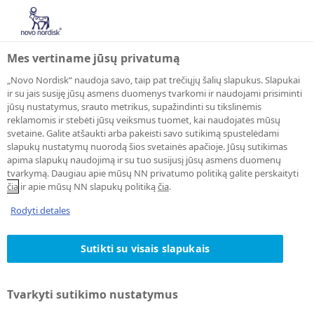
Mes vertiname jūsų privatumą
„Novo Nordisk“ naudoja savo, taip pat trečiųjų šalių slapukus. Slapukai
ir su jais susiję jūsų asmens duomenys tvarkomi ir naudojami prisiminti
jūsų nustatymus, srauto metrikus, supažindinti su tikslinėmis
POZICIJĄ
reklamomis ir stebėti jūsų veiksmus tuomet, kai naudojatės mūsų
svetaine. Galite atšaukti arba pakeisti savo sutikimą spustelėdami
slapukų nustatymų nuorodą šios svetainės apačioje. Jūsų sutikimas
Užduoties aprašymas
apima slapukų naudojimą ir su tuo susijusį jūsų asmens duomenų
tvarkymą. Daugiau apie mūsų NN privatumo politiką galite perskaityti
čia
ir apie mūsų NN slapukų politiką
čia
.
Rodyti detales
Print job
Siųsti el. paštu
Sutikti su visais slapukais
Vietą
Tvarkyti sutikimo nustatymus