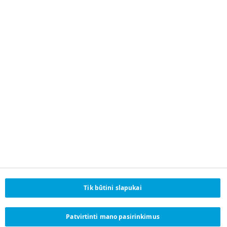
Tik būtini slapukai
Patvirtinti mano pasirinkimus
Pateikite paraišką dabar